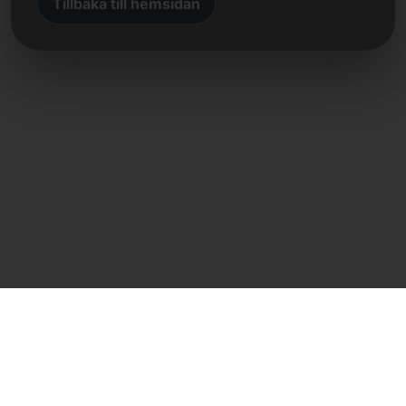
Tillbaka till hemsidan
Direkt kontakt
Frank Heilmann
Frankcom IT Service